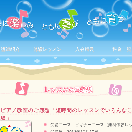
講師紹介
体験レッスン
入会特典
料金一覧
ピアノ教室のご感想「短時間のレッスンでいろんな
験」
受講コース：ビギナーコース（無料体験レ
受講日：2012年10月27日