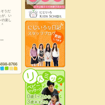
しそうだ
たが、い
ンの楽し
～＾
>>