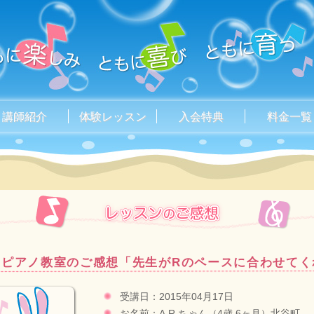
講師紹介
体験レッスン
入会特典
料金一覧
ピアノ教室のご感想「先生がRのペースに合わせてく
受講日：2015年04月17日
お名前：A.R.ちゃん（4歳 6ヶ月）北谷町