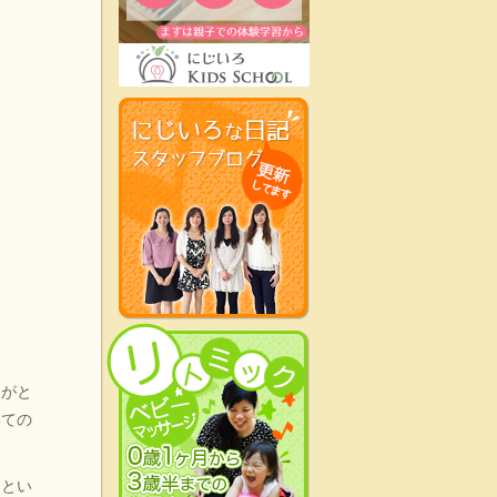
りがと
いての
！とい