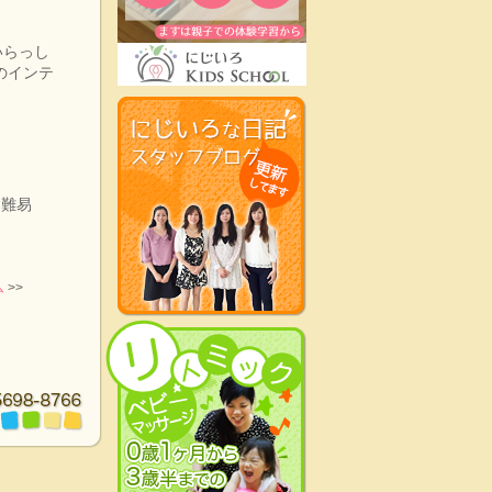
いらっし
のインテ
。
に難易
ム
>>