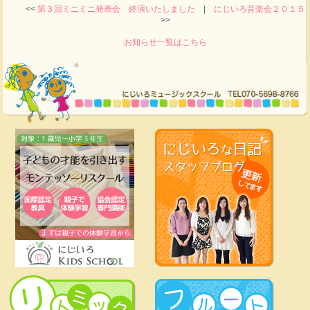
<<
第３回ミニミニ発表会 終演いたしました
|
にじいろ音楽会２０１５
>>
お知らせ一覧はこちら