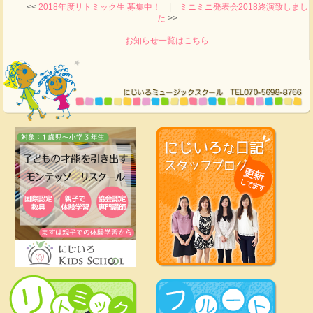
<<
2018年度リトミック生 募集中！
|
ミニミニ発表会2018終演致しまし
た
>>
お知らせ一覧はこちら