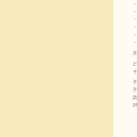
・
・
・
・
・
・
月
ど
そ
子
子
読
2