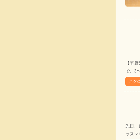
【宜野
で、3〜
この
先日、
ッスンを