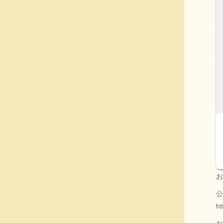
お
公
ht