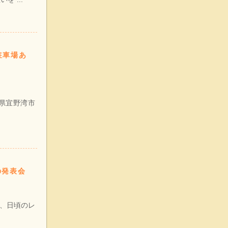
駐車場あ
縄県宜野湾市
の発表会
様、日頃のレ