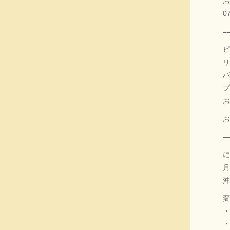
お
0
=
ピ
リ
バ
プ
お
お
に
月
沖
変
・
・