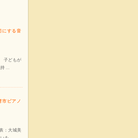
切にする音
、 子どもが
...
湾市ピアノ
表：大城美
 ...